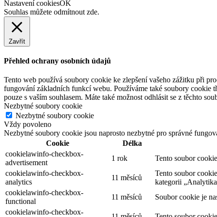
Nastavení cookies
OK
Souhlas můžete odmítnout
zde
.
Zavřít
Přehled ochrany osobních údajů
Tento web používá soubory cookie ke zlepšení vašeho zážitku při pro
fungování základních funkcí webu. Používáme také soubory cookie tř
pouze s vaším souhlasem. Máte také možnost odhlásit se z těchto soub
Nezbytné soubory cookie
Nezbytné soubory cookie
Vždy povoleno
Nezbytné soubory cookie jsou naprosto nezbytné pro správné fungov
Cookie
Délka
cookielawinfo-checkbox-
1 rok
Tento soubor cookie
advertisement
cookielawinfo-checkbox-
Tento soubor cookie
11 měsíců
analytics
kategorii „Analytika
cookielawinfo-checkbox-
11 měsíců
Soubor cookie je na
functional
cookielawinfo-checkbox-
11 měsíců
Tento soubor cookie