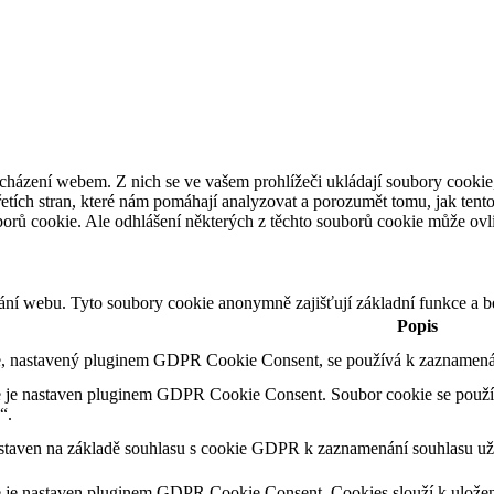
cházení webem. Z nich se ve vašem prohlížeči ukládají soubory cookie,
etích stran, které nám pomáhají analyzovat a porozumět tomu, jak tent
orů cookie. Ale odhlášení některých z těchto souborů cookie může ovliv
ání webu. Tyto soubory cookie anonymně zajišťují základní funkce a 
Popis
, nastavený pluginem GDPR Cookie Consent, se používá k zaznamenání
 je nastaven pluginem GDPR Cookie Consent. Soubor cookie se použív
“.
staven na základě souhlasu s cookie GDPR k zaznamenání souhlasu uži
 je nastaven pluginem GDPR Cookie Consent. Cookies slouží k uložení 