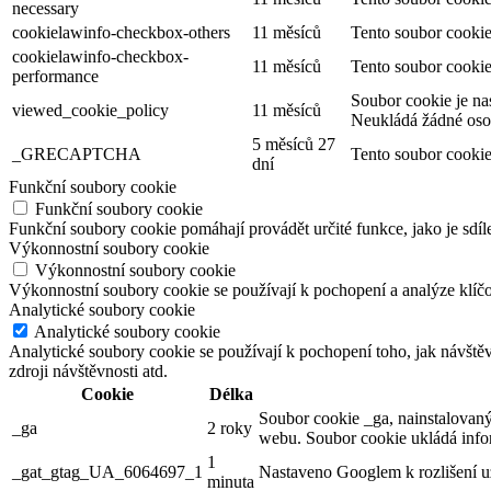
necessary
cookielawinfo-checkbox-others
11 měsíců
Tento soubor cookie
cookielawinfo-checkbox-
11 měsíců
Tento soubor cookie
performance
Soubor cookie je na
viewed_cookie_policy
11 měsíců
Neukládá žádné oso
5 měsíců 27
_GRECAPTCHA
Tento soubor cookie
dní
Funkční soubory cookie
Funkční soubory cookie
Funkční soubory cookie pomáhají provádět určité funkce, jako je sdíl
Výkonnostní soubory cookie
Výkonnostní soubory cookie
Výkonnostní soubory cookie se používají k pochopení a analýze klíč
Analytické soubory cookie
Analytické soubory cookie
Analytické soubory cookie se používají k pochopení toho, jak návště
zdroji návštěvnosti atd.
Cookie
Délka
Soubor cookie _ga, nainstalovaný
_ga
2 roky
webu. Soubor cookie ukládá info
1
_gat_gtag_UA_6064697_1
Nastaveno Googlem k rozlišení už
minuta