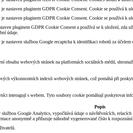
 je nastaven pluginem GDPR Cookie Consent. Cookie se používá k ulože
 je nastaven pluginem GDPR Cookie Consent. Cookie se používá k ulož
staven pluginem GDPR Cookie Consent a používá se k uložení, zda uživ
bní údaje.
 je nastaven službou Google recaptcha k identifikaci robotů za účele
ení obsahu webových stránek na platformách sociálních médií, shromažď
ových výkonnostních indexů webových stránek, což pomáhá při poskytov
vníci interagují s webem. Tyto soubory cookie pomáhají poskytovat inf
Popis
 službou Google Analytics, vypočítává údaje o návštěvnících, relacích 
rmace anonymně a přiřazuje náhodně vygenerované číslo k rozpoznání 
ivatelů.